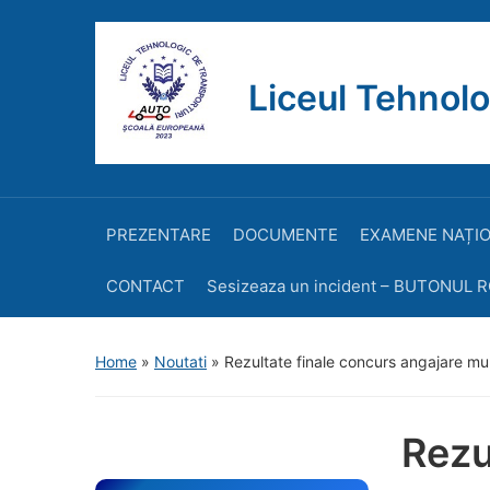
Liceul Tehnolo
PREZENTARE
DOCUMENTE
EXAMENE NAȚI
CONTACT
Sesizeaza un incident – BUTONUL 
Home
»
Noutati
»
Rezultate finale concurs angajare mun
Rezu