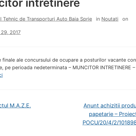
itor intretinere
l Tehnic de Transporturi Auto Baia Sprie
in
Noutati
on
29, 2017
e finale ale concursului de ocupare a posturilor vacante con
ie, pe perioada nedeterminata – MUNCITOR INTRETINERE – 
ci
tul M.A.Z.E.
Anunt achizitii prod
papetarie – Proiec
POCU/20/4/2/10189