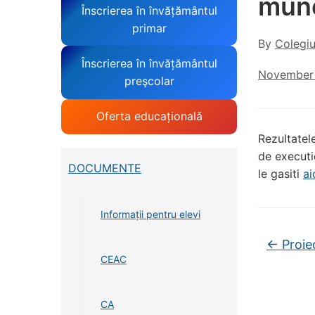
munc
Înscrierea în învățământul
primar
By
Colegiu
Înscrierea în învățământul
November 
preşcolar
Oferta educațională
Rezultatel
de execut
DOCUMENTE
le gasiti
ai
Informații pentru elevi
←
Proiec
CEAC
CA