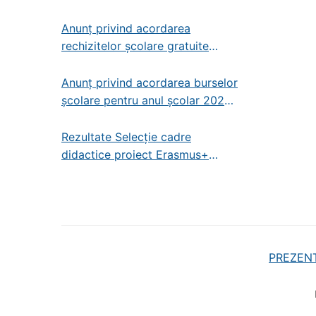
Anunț privind acordarea
rechizitelor școlare gratuite
pentru anul școlar 2025-2026
Anunț privind acordarea burselor
școlare pentru anul școlar 2025-
2026
Rezultate Selecție cadre
didactice proiect Erasmus+
2025-1-RO01-KA121-SCH-
000320555
PREZEN