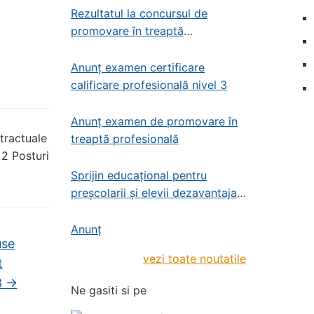
Rezultatul la concursul de
promovare în treaptă
profesională – administrator de
patrimoniu
Anunț examen certificare
calificare profesională nivel 3
Anunț examen de promovare în
tractuale
treaptă profesională
2 Posturi
Sprijin educațional pentru
preșcolarii și elevii dezavantajați
din învățământul de stat
preșcolar, primar și gimnazial
Anunț
use
vezi toate noutatile
t
8
→
Ne gasiti si pe