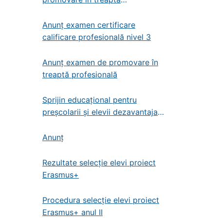
profesională – administrator de
patrimoniu
Anunț examen certificare
calificare profesională nivel 3
Anunț examen de promovare în
treaptă profesională
Sprijin educațional pentru
preșcolarii și elevii dezavantajați
din învățământul de stat
preșcolar, primar și gimnazial
Anunț
Rezultate selecție elevi proiect
Erasmus+
Procedura selecție elevi proiect
Erasmus+ anul II