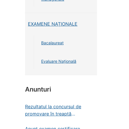
EXAMENE NAȚIONALE
Bacalaureat
Evaluare Națională
Anunturi
Rezultatul la concursul de
promovare în treaptă
profesională – administrator de
patrimoniu
Anunț examen certificare