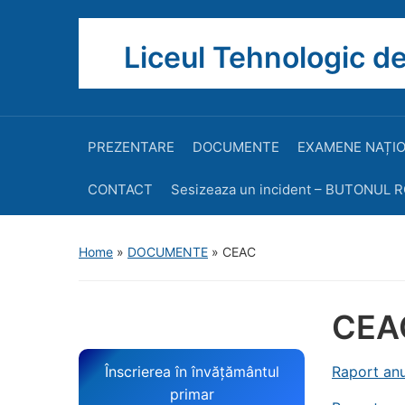
Liceul Tehnologic de
PREZENTARE
DOCUMENTE
EXAMENE NAȚI
CONTACT
Sesizeaza un incident – BUTONUL 
Home
»
DOCUMENTE
»
CEAC
CEA
Înscrierea în învățământul
Raport anu
primar