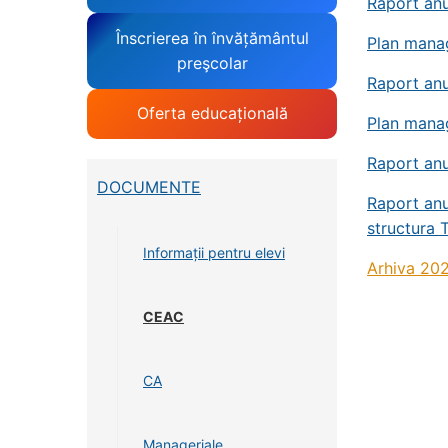
Raport anu
Înscrierea în învățământul
Plan manag
preşcolar
Raport anu
Oferta educațională
Plan manag
Raport anu
DOCUMENTE
Raport anu
structura 
Informații pentru elevi
Arhiva 20
CEAC
CA
Manageriale