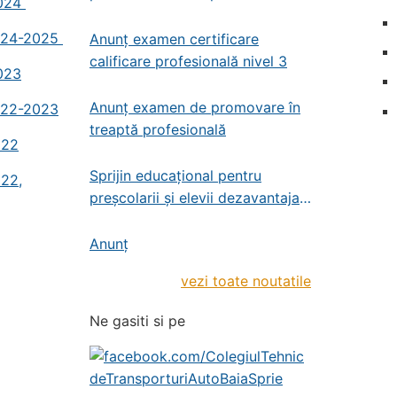
2024
profesională – administrator de
patrimoniu
 2024-2025
Anunț examen certificare
calificare profesională nivel 3
2023
Anunț examen de promovare în
2022-2023
treaptă profesională
022
Sprijin educațional pentru
022,
preșcolarii și elevii dezavantajați
din învățământul de stat
preșcolar, primar și gimnazial
Anunț
vezi toate noutatile
Ne gasiti si pe