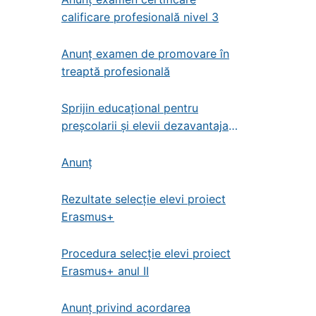
calificare profesională nivel 3
Anunț examen de promovare în
treaptă profesională
Sprijin educațional pentru
preșcolarii și elevii dezavantajați
din învățământul de stat
preșcolar, primar și gimnazial
Anunț
Rezultate selecție elevi proiect
Erasmus+
Procedura selecție elevi proiect
Erasmus+ anul II
Anunț privind acordarea