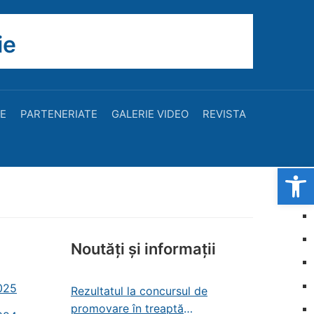
ie
TE
PARTENERIATE
GALERIE VIDEO
REVISTA
Open
Noutăți și informații
2025
Rezultatul la concursul de
promovare în treaptă