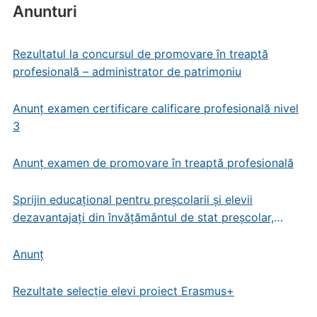
Anunturi
Rezultatul la concursul de promovare în treaptă
profesională – administrator de patrimoniu
Anunț examen certificare calificare profesională nivel
3
Anunț examen de promovare în treaptă profesională
Sprijin educațional pentru preșcolarii și elevii
dezavantajați din învățământul de stat preșcolar,
primar și gimnazial
Anunț
Rezultate selecție elevi proiect Erasmus+