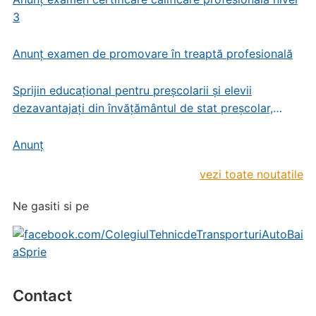
3
Anunț examen de promovare în treaptă profesională
Sprijin educațional pentru preșcolarii și elevii
dezavantajați din învățământul de stat preșcolar,
primar și gimnazial
Anunț
vezi toate noutatile
Ne gasiti si pe
Contact