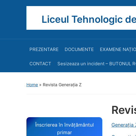
Liceul Tehnologic de
PREZENTARE
DOCUMENTE
EXAMENE NAȚI
CONTACT
Sesizeaza un incident – BUTONUL 
Home
»
Revista Generația Z
Revi
Înscrierea în învățământul
Generația 
primar