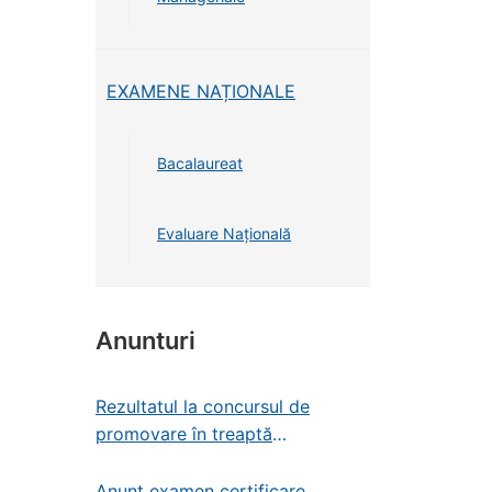
EXAMENE NAȚIONALE
Bacalaureat
Evaluare Națională
Anunturi
Rezultatul la concursul de
promovare în treaptă
profesională – administrator de
patrimoniu
Anunț examen certificare