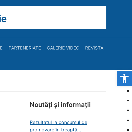
ie
TE
PARTENERIATE
GALERIE VIDEO
REVISTA
Open
Noutăți și informații
Rezultatul la concursul de
promovare în treaptă