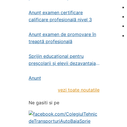
profesională – administrator de
patrimoniu
Anunț examen certificare
calificare profesională nivel 3
Anunț examen de promovare în
treaptă profesională
Sprijin educațional pentru
preșcolarii și elevii dezavantajați
din învățământul de stat
preșcolar, primar și gimnazial
Anunț
vezi toate noutatile
Ne gasiti si pe