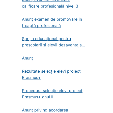
calificare profesională nivel 3
Anunț examen de promovare în
treaptă profesională
Sprijin educațional pentru
preșcolarii și elevii dezavantajați
din învățământul de stat
preșcolar, primar și gimnazial
Anunț
Rezultate selecție elevi proiect
Erasmus+
Procedura selecție elevi proiect
Erasmus+ anul II
Anunț privind acordarea