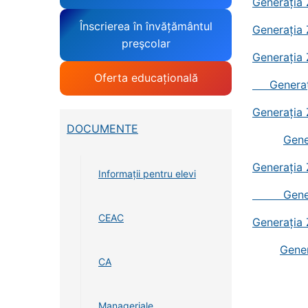
Generația 
Înscrierea în învățământul
Generația 
preşcolar
Generația 
Oferta educațională
Generația
Generația 
DOCUMENTE
Gene
Generația 
Informații pentru elevi
Generați
CEAC
Generația 
Gener
CA
Manageriale