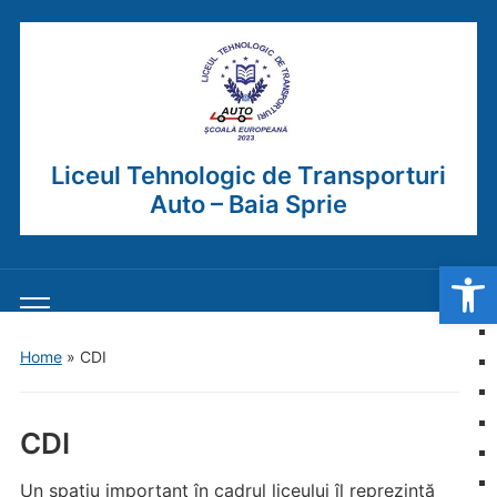
Liceul Tehnologic de Transporturi
Auto – Baia Sprie
Open
Toggle
mobile
Home
»
CDI
menu
CDI
Un spatiu important în cadrul liceului îl reprezintă