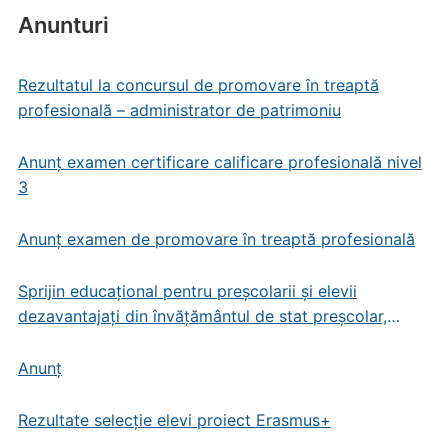
Anunturi
Rezultatul la concursul de promovare în treaptă
profesională – administrator de patrimoniu
Anunț examen certificare calificare profesională nivel
3
Anunț examen de promovare în treaptă profesională
Sprijin educațional pentru preșcolarii și elevii
dezavantajați din învățământul de stat preșcolar,
primar și gimnazial
Anunț
Rezultate selecție elevi proiect Erasmus+