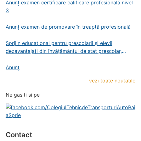
Anunț examen certificare calificare profesională nivel
3
Anunț examen de promovare în treaptă profesională
Sprijin educațional pentru preșcolarii și elevii
dezavantajați din învățământul de stat preșcolar,
primar și gimnazial
Anunț
vezi toate noutatile
Ne gasiti si pe
Contact