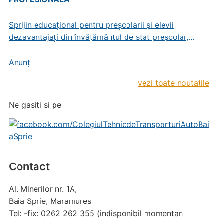
Sprijin educațional pentru preșcolarii și elevii
dezavantajați din învățământul de stat preșcolar,
primar și gimnazial
Anunț
vezi toate noutatile
Ne gasiti si pe
Contact
Al. Minerilor nr. 1A,
Baia Sprie, Maramures
Tel: -fix: 0262 262 355 (indisponibil momentan