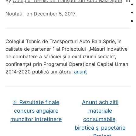
By
Colegiul Tehnic de Transporturi Auto Baia Sprie
in
Noutati
on
December 5, 2017
Colegiul Tehnic de Transporturi Auto Baia Sprie, în
calitate de partener 1 al Proiectului ,,Măsuri inovative
de combatere a sărăciei şi a excluziunii sociale”,
confinanţat prin Programul Operaţional Capital Uman
2014-2020 publică umrătorul
anunţ
←
Rezultate finale
Anunt achizitii
concurs angajare
materiale
muncitor intretinere
consumabile,
birotică şi papetărie