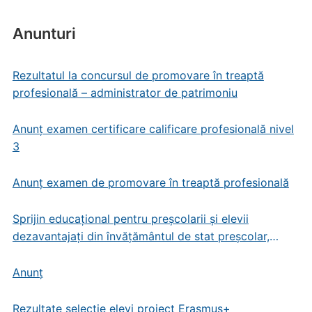
Anunturi
Rezultatul la concursul de promovare în treaptă
profesională – administrator de patrimoniu
Anunț examen certificare calificare profesională nivel
3
Anunț examen de promovare în treaptă profesională
Sprijin educațional pentru preșcolarii și elevii
dezavantajați din învățământul de stat preșcolar,
primar și gimnazial
Anunț
Rezultate selecție elevi proiect Erasmus+