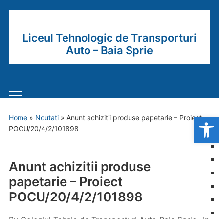
Liceul Tehnologic de Transporturi
Auto – Baia Sprie
Toggle
mobile
Open
Home
»
Noutati
»
Anunt achizitii produse papetarie – Proiect
menu
POCU/20/4/2/101898
Anunt achizitii produse
papetarie – Proiect
POCU/20/4/2/101898