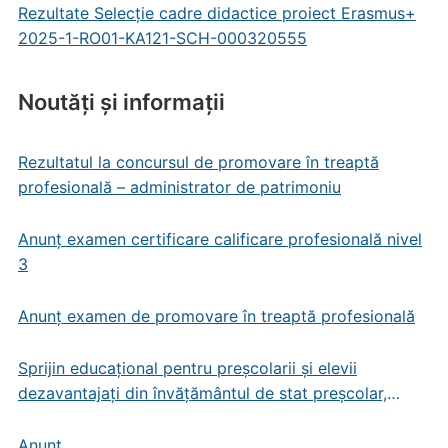
Rezultate Selecție cadre didactice proiect Erasmus+
2025-1-RO01-KA121-SCH-000320555
Noutăți și informații
Rezultatul la concursul de promovare în treaptă
profesională – administrator de patrimoniu
Anunț examen certificare calificare profesională nivel
3
Anunț examen de promovare în treaptă profesională
Sprijin educațional pentru preșcolarii și elevii
dezavantajați din învățământul de stat preșcolar,
primar și gimnazial
Anunț