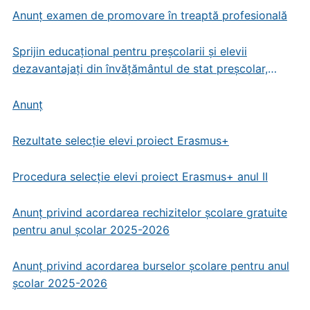
Anunț examen de promovare în treaptă profesională
Sprijin educațional pentru preșcolarii și elevii
dezavantajați din învățământul de stat preșcolar,
primar și gimnazial
Anunț
Rezultate selecție elevi proiect Erasmus+
Procedura selecție elevi proiect Erasmus+ anul II
Anunț privind acordarea rechizitelor școlare gratuite
pentru anul școlar 2025-2026
Anunț privind acordarea burselor școlare pentru anul
școlar 2025-2026