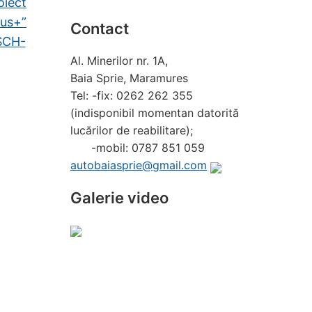
oiect
us+”
Contact
SCH-
Al. Minerilor nr. 1A,
Baia Sprie, Maramures
Tel: -fix: 0262 262 355
(indisponibil momentan datorită
lucărilor de reabilitare);
-mobil: 0787 851 059
autobaiasprie@gmail.com
Galerie video