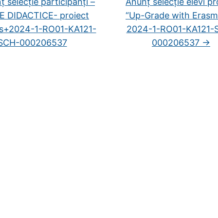
 selecție participanți –
Anunț selecție elevi pr
 DIDACTICE- proiect
“Up-Grade with Erasm
s+2024-1-RO01-KA121-
2024-1-RO01-KA121-
SCH-000206537
000206537
→