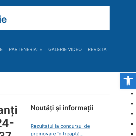
ie
TE
PARTENERIATE
GALERIE VIDEO
REVISTA
Open
anți
Noutăți și informații
24-
Rezultatul la concursul de
promovare în treaptă