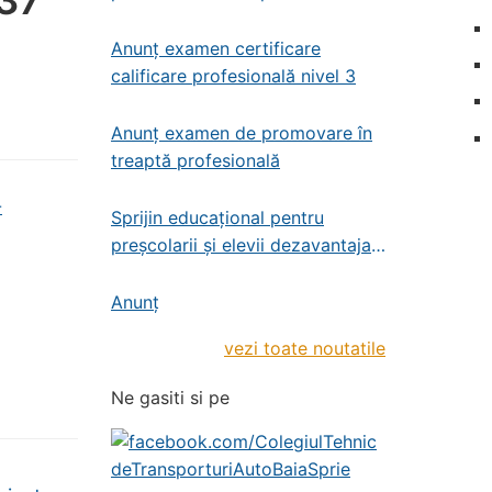
37
profesională – administrator de
patrimoniu
Anunț examen certificare
calificare profesională nivel 3
Anunț examen de promovare în
treaptă profesională
-
Sprijin educațional pentru
preșcolarii și elevii dezavantajați
din învățământul de stat
preșcolar, primar și gimnazial
Anunț
vezi toate noutatile
Ne gasiti si pe