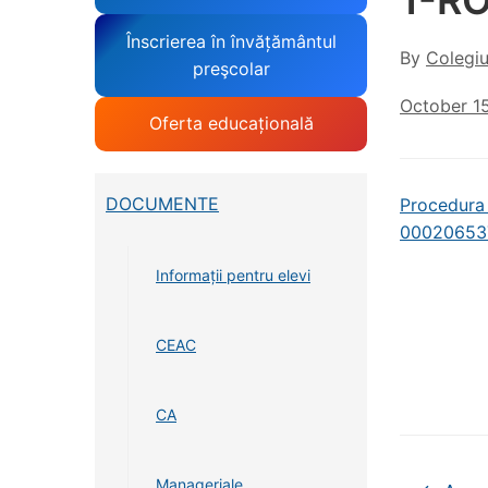
1-R
Înscrierea în învățământul
By
Colegiu
preşcolar
October 1
Oferta educațională
DOCUMENTE
Procedura
00020653
Informații pentru elevi
CEAC
CA
Manageriale