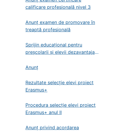
calificare profesională nivel 3
Anunț examen de promovare în
treaptă profesională
Sprijin educațional pentru
preșcolarii și elevii dezavantajați
din învățământul de stat
preșcolar, primar și gimnazial
Anunț
Rezultate selecție elevi proiect
Erasmus+
Procedura selecție elevi proiect
Erasmus+ anul II
Anunț privind acordarea