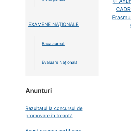
←
Anunț
CADRE
Erasmu
EXAMENE NAȚIONALE
Bacalaureat
Evaluare Națională
Anunturi
Rezultatul la concursul de
promovare în treaptă
profesională – administrator de
patrimoniu
Anunț examen certificare