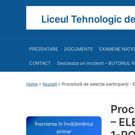
Liceul Tehnologic de
PREZENTARE
DOCUMENTE
EXAMENE NAȚI
CONTACT
Sesizeaza un incident – BUTONUL 
Home
»
Noutati
»
Procedură de selecție participanți
Proc
– EL
Înscrierea în învățământul
primar