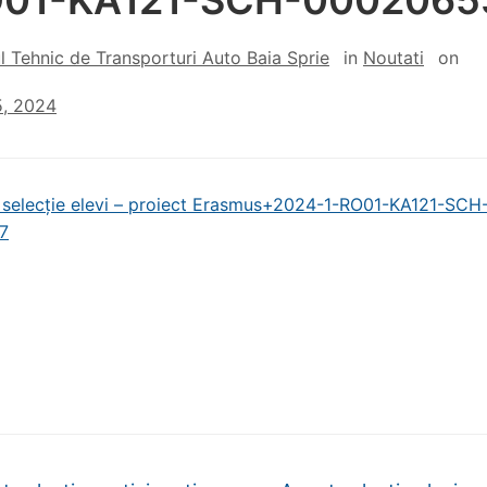
O01-KA121-SCH-0002065
l Tehnic de Transporturi Auto Baia Sprie
in
Noutati
on
5, 2024
 selecție elevi – proiect Erasmus+2024-1-RO01-KA121-SCH
7