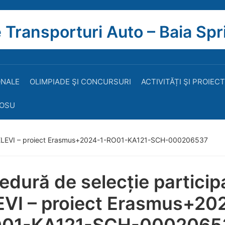
 Transporturi Auto – Baia Spr
ONALE
OLIMPIADE ŞI CONCURSURI
ACTIVITĂȚI ŞI PROIEC
ROSU
 – ELEVI – proiect Erasmus+2024-1-RO01-KA121-SCH-000206537
edură de selecție particip
EVI – proiect Erasmus+20