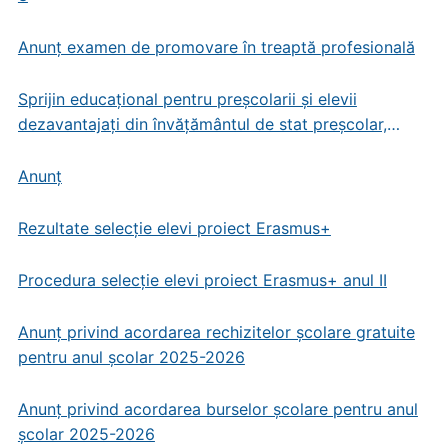
Anunț examen de promovare în treaptă profesională
Sprijin educațional pentru preșcolarii și elevii
dezavantajați din învățământul de stat preșcolar,
primar și gimnazial
Anunț
Rezultate selecție elevi proiect Erasmus+
Procedura selecție elevi proiect Erasmus+ anul II
Anunț privind acordarea rechizitelor școlare gratuite
pentru anul școlar 2025-2026
Anunț privind acordarea burselor școlare pentru anul
școlar 2025-2026