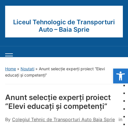
Liceul Tehnologic de Transporturi
Auto – Baia Sprie
Toggle
mobile
Open
Home
»
Noutati
»
Anunt selecție experți proiect “Elevi
menu
educați și competenți”
Anunt selecție experți proiect
“Elevi educați și competenți”
By
Colegiul Tehnic de Transporturi Auto Baia Sprie
in