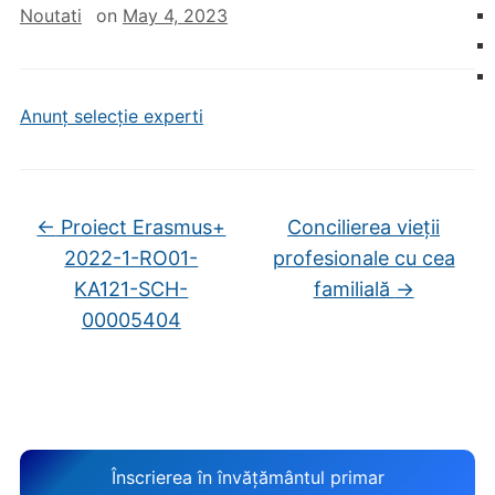
Noutati
on
May 4, 2023
Anunț selecție experti
←
Proiect Erasmus+
Concilierea vieții
2022-1-RO01-
profesionale cu cea
KA121-SCH-
familială
→
00005404
Înscrierea în învățământul primar