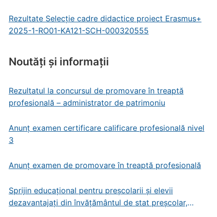
Rezultate Selecție cadre didactice proiect Erasmus+
2025-1-RO01-KA121-SCH-000320555
Noutăți și informații
Rezultatul la concursul de promovare în treaptă
profesională – administrator de patrimoniu
Anunț examen certificare calificare profesională nivel
3
Anunț examen de promovare în treaptă profesională
Sprijin educațional pentru preșcolarii și elevii
dezavantajați din învățământul de stat preșcolar,
primar și gimnazial