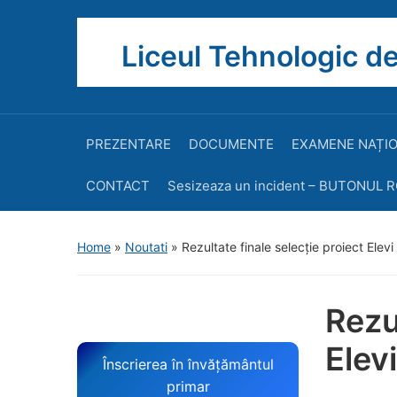
Liceul Tehnologic de
PREZENTARE
DOCUMENTE
EXAMENE NAȚI
CONTACT
Sesizeaza un incident – BUTONUL 
Home
»
Noutati
»
Rezultate finale selecție proiect Elev
Rezu
Elev
Înscrierea în învățământul
primar