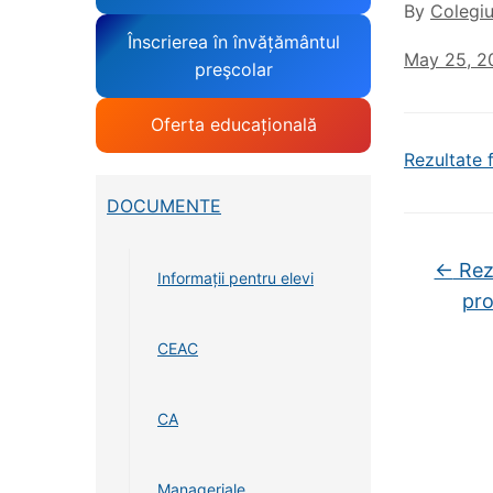
By
Colegiu
Înscrierea în învățământul
May 25, 2
preşcolar
Oferta educațională
Rezultate 
DOCUMENTE
←
Rezu
Informații pentru elevi
pro
CEAC
CA
Manageriale