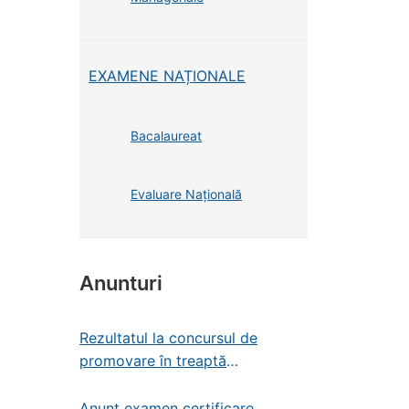
EXAMENE NAȚIONALE
Bacalaureat
Evaluare Națională
Anunturi
Rezultatul la concursul de
promovare în treaptă
profesională – administrator de
patrimoniu
Anunț examen certificare