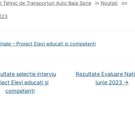
l Tehnic de Transporturi Auto Baia Sprie
in
Noutati
on
023
finale – Proiect Elevi educați și competenți
ltate selecție interviu
Rezultate Evaluare Naț
iect Elevi educați și
iunie 2023
→
competenți