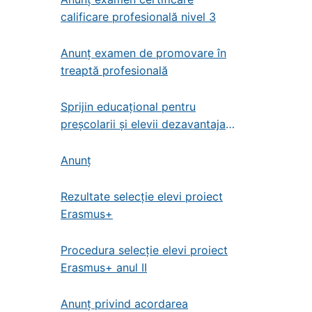
calificare profesională nivel 3
Anunț examen de promovare în
treaptă profesională
Sprijin educațional pentru
preșcolarii și elevii dezavantajați
din învățământul de stat
preșcolar, primar și gimnazial
Anunț
Rezultate selecție elevi proiect
Erasmus+
Procedura selecție elevi proiect
Erasmus+ anul II
Anunț privind acordarea