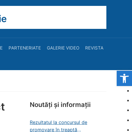
ie
TE
PARTENERIATE
GALERIE VIDEO
REVISTA
Open
ct
Noutăți și informații
Rezultatul la concursul de
promovare în treaptă