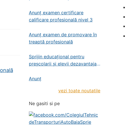
profesională – administrator de
patrimoniu
Anunț examen certificare
calificare profesională nivel 3
Anunț examen de promovare în
treaptă profesională
Sprijin educațional pentru
preșcolarii și elevii dezavantajați
ională
din învățământul de stat
preșcolar, primar și gimnazial
Anunț
vezi toate noutatile
Ne gasiti si pe