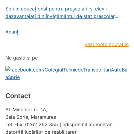
Sprijin educațional pentru preșcolarii și elevii
dezavantajați din învățământul de stat preșcolar,
primar și gimnazial
Anunț
vezi toate noutatile
Ne gasiti si pe
Contact
Al. Minerilor nr. 1A,
Baia Sprie, Maramures
Tel: -fix: 0262 262 355 (indisponibil momentan
datorită lucărilor de reabilitare);