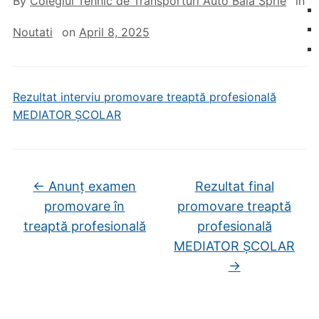
By
Colegiul Tehnic de Transporturi Auto Baia Sprie
in
Noutati
on
April 8, 2025
Rezultat interviu promovare treaptă profesională
MEDIATOR ȘCOLAR
←
Anunț examen
Rezultat final
promovare în
promovare treaptă
treaptă profesională
profesională
MEDIATOR ȘCOLAR
→