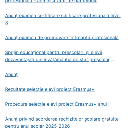
profesională – administrator de patrimoniu
Anunț examen certificare calificare profesională nivel
3
Anunț examen de promovare în treaptă profesională
Sprijin educațional pentru preșcolarii și elevii
dezavantajați din învățământul de stat preșcolar,
primar și gimnazial
Anunț
Rezultate selecție elevi proiect Erasmus+
Procedura selecție elevi proiect Erasmus+ anul II
Anunț privind acordarea rechizitelor școlare gratuite
pentru anul școlar 2025-2026