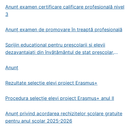
Anunț examen certificare calificare profesională nivel
3
Anunț examen de promovare în treaptă profesională
Sprijin educațional pentru preșcolarii și elevii
dezavantajați din învățământul de stat preșcolar,
primar și gimnazial
Anunț
Rezultate selecție elevi proiect Erasmus+
Procedura selecție elevi proiect Erasmus+ anul II
Anunț privind acordarea rechizitelor școlare gratuite
pentru anul școlar 2025-2026