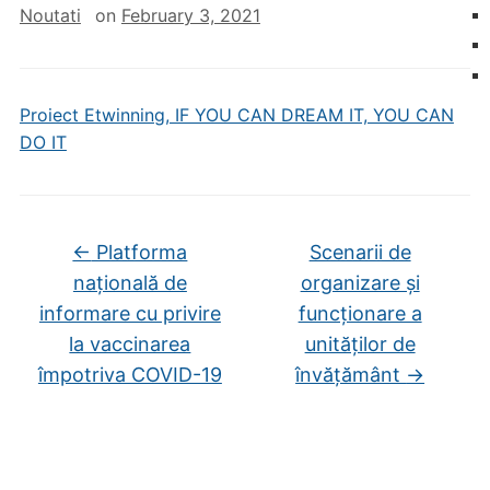
Noutati
on
February 3, 2021
Proiect Etwinning, IF YOU CAN DREAM IT, YOU CAN
DO IT
←
Platforma
Scenarii de
națională de
organizare și
informare cu privire
funcționare a
la vaccinarea
unităților de
împotriva COVID-19
învățământ
→