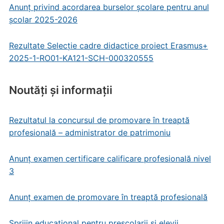
Anunț privind acordarea burselor școlare pentru anul
școlar 2025-2026
Rezultate Selecție cadre didactice proiect Erasmus+
2025-1-RO01-KA121-SCH-000320555
Noutăți și informații
Rezultatul la concursul de promovare în treaptă
profesională – administrator de patrimoniu
Anunț examen certificare calificare profesională nivel
3
Anunț examen de promovare în treaptă profesională
Sprijin educațional pentru preșcolarii și elevii