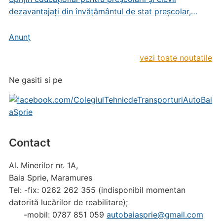
dezavantajați din învățământul de stat preșcolar,
primar și gimnazial
Anunț
vezi toate noutatile
Ne gasiti si pe
Contact
Al. Minerilor nr. 1A,
Baia Sprie, Maramures
Tel: -fix: 0262 262 355 (indisponibil momentan
datorită lucărilor de reabilitare);
-mobil: 0787 851 059
autobaiasprie@gmail.com