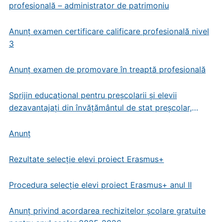
profesională – administrator de patrimoniu
Anunț examen certificare calificare profesională nivel
3
Anunț examen de promovare în treaptă profesională
Sprijin educațional pentru preșcolarii și elevii
dezavantajați din învățământul de stat preșcolar,
primar și gimnazial
Anunț
Rezultate selecție elevi proiect Erasmus+
Procedura selecție elevi proiect Erasmus+ anul II
Anunț privind acordarea rechizitelor școlare gratuite