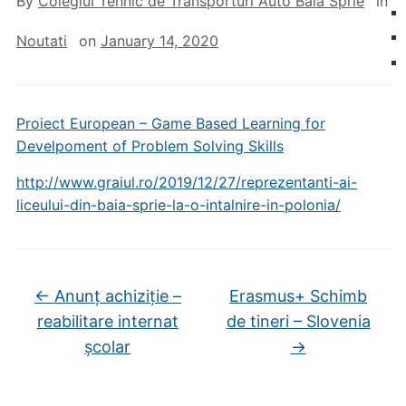
By
Colegiul Tehnic de Transporturi Auto Baia Sprie
in
Noutati
on
January 14, 2020
Proiect European – Game Based Learning for
Develpoment of Problem Solving Skills
http://www.graiul.ro/2019/12/27/reprezentanti-ai-
liceului-din-baia-sprie-la-o-intalnire-in-polonia/
←
Anunț achiziție –
Erasmus+ Schimb
reabilitare internat
de tineri – Slovenia
școlar
→