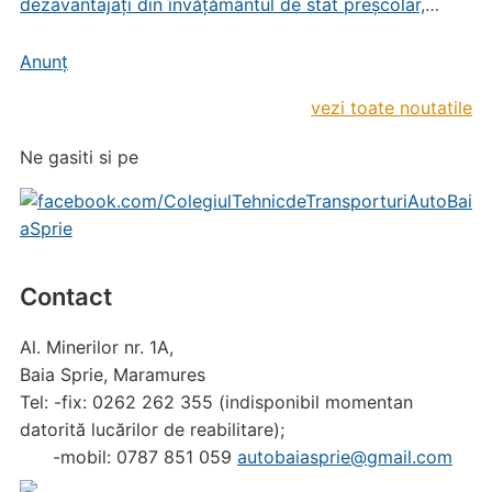
dezavantajați din învățământul de stat preșcolar,
primar și gimnazial
Anunț
vezi toate noutatile
Ne gasiti si pe
Contact
Al. Minerilor nr. 1A,
Baia Sprie, Maramures
Tel: -fix: 0262 262 355 (indisponibil momentan
datorită lucărilor de reabilitare);
-mobil: 0787 851 059
autobaiasprie@gmail.com