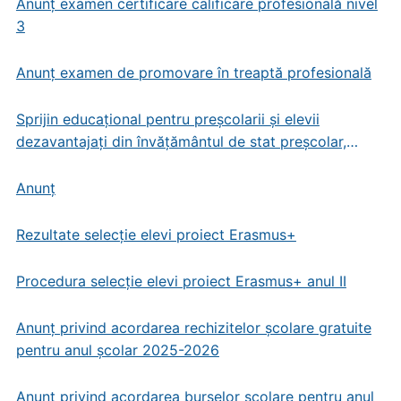
Anunț examen certificare calificare profesională nivel
3
Anunț examen de promovare în treaptă profesională
Sprijin educațional pentru preșcolarii și elevii
dezavantajați din învățământul de stat preșcolar,
primar și gimnazial
Anunț
Rezultate selecție elevi proiect Erasmus+
Procedura selecție elevi proiect Erasmus+ anul II
Anunț privind acordarea rechizitelor școlare gratuite
pentru anul școlar 2025-2026
Anunț privind acordarea burselor școlare pentru anul