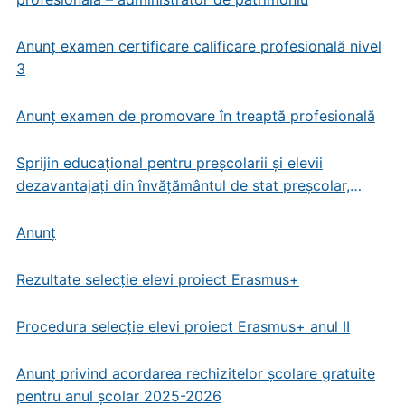
Anunț examen certificare calificare profesională nivel
3
Anunț examen de promovare în treaptă profesională
Sprijin educațional pentru preșcolarii și elevii
dezavantajați din învățământul de stat preșcolar,
primar și gimnazial
Anunț
Rezultate selecție elevi proiect Erasmus+
Procedura selecție elevi proiect Erasmus+ anul II
Anunț privind acordarea rechizitelor școlare gratuite
pentru anul școlar 2025-2026