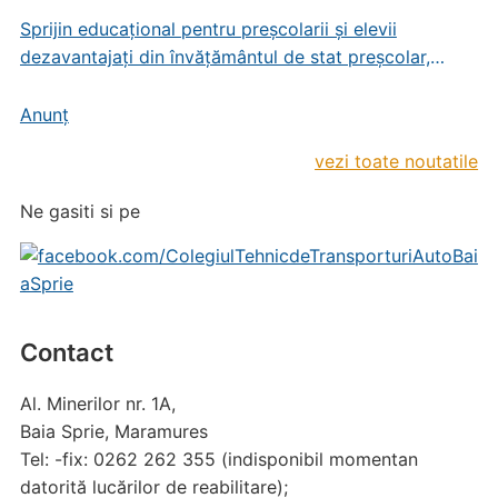
Sprijin educațional pentru preșcolarii și elevii
dezavantajați din învățământul de stat preșcolar,
primar și gimnazial
Anunț
vezi toate noutatile
Ne gasiti si pe
Contact
Al. Minerilor nr. 1A,
Baia Sprie, Maramures
Tel: -fix: 0262 262 355 (indisponibil momentan
datorită lucărilor de reabilitare);