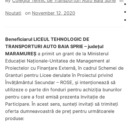
By
Colegiul Tehnic de Transporturi Auto Baia Sprie
in
Noutati
on
November 12, 2020
Beneficiarul LICEUL
TEHNOLOGIC DE
TRANSPORTURI AUTO BAIA SPRIE – județul
MARAMUREȘ
a primit un grant de la Ministerul
Educației Naționale-Unitatea de Management al
Proiectelor cu Finanțare Externă, în cadrul Schemei de
Granturi pentru Licee derulate în Proiectul privind
Învățământul Secundar – ROSE, și intenționează să
utilizeze o parte din fonduri pentru achiziția bunurilor
pentru care a fost emisă prezenta Invitație de
Participare. În acest sens, sunteți invitați să trimiteți
oferta dumneavoastră de preț pentru următoarele
produse: