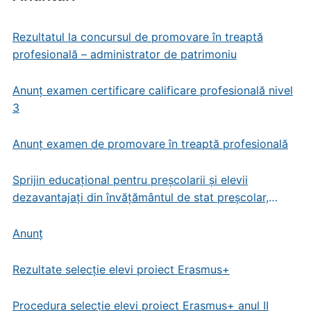
Rezultatul la concursul de promovare în treaptă
profesională – administrator de patrimoniu
Anunț examen certificare calificare profesională nivel
3
Anunț examen de promovare în treaptă profesională
Sprijin educațional pentru preșcolarii și elevii
dezavantajați din învățământul de stat preșcolar,
primar și gimnazial
Anunț
Rezultate selecție elevi proiect Erasmus+
Procedura selecție elevi proiect Erasmus+ anul II