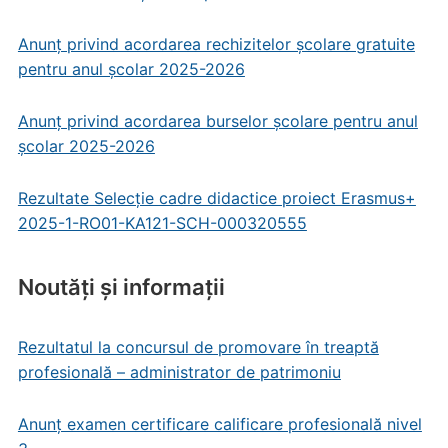
Anunț privind acordarea rechizitelor școlare gratuite
pentru anul școlar 2025-2026
Anunț privind acordarea burselor școlare pentru anul
școlar 2025-2026
Rezultate Selecție cadre didactice proiect Erasmus+
2025-1-RO01-KA121-SCH-000320555
Noutăți și informații
Rezultatul la concursul de promovare în treaptă
profesională – administrator de patrimoniu
Anunț examen certificare calificare profesională nivel