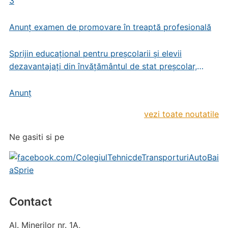
3
Anunț examen de promovare în treaptă profesională
Sprijin educațional pentru preșcolarii și elevii
dezavantajați din învățământul de stat preșcolar,
primar și gimnazial
Anunț
vezi toate noutatile
Ne gasiti si pe
Contact
Al. Minerilor nr. 1A,