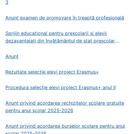
3
Anunț examen de promovare în treaptă profesională
Sprijin educațional pentru preșcolarii și elevii
dezavantajați din învățământul de stat preșcolar,
primar și gimnazial
Anunț
Rezultate selecție elevi proiect Erasmus+
Procedura selecție elevi proiect Erasmus+ anul II
Anunț privind acordarea rechizitelor școlare gratuite
pentru anul școlar 2025-2026
Anunț privind acordarea burselor școlare pentru anul
școlar 2025-2026