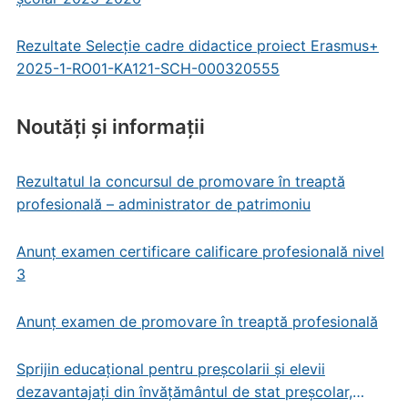
Rezultate Selecție cadre didactice proiect Erasmus+
2025-1-RO01-KA121-SCH-000320555
Noutăți și informații
Rezultatul la concursul de promovare în treaptă
profesională – administrator de patrimoniu
Anunț examen certificare calificare profesională nivel
3
Anunț examen de promovare în treaptă profesională
Sprijin educațional pentru preșcolarii și elevii
dezavantajați din învățământul de stat preșcolar,