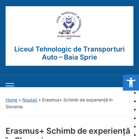
Liceul Tehnologic de Transporturi
Auto – Baia Sprie
Open
Toggle
mobile
Home
»
Noutati
»
Erasmus+ Schimb de experiență în
menu
Slovenia
Erasmus+ Schimb de experiență