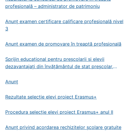
profesională – administrator de patrimoniu
Anunț examen certificare calificare profesională nivel
3
Anunț examen de promovare în treaptă profesională
Sprijin educațional pentru preșcolarii și elevii
dezavantajați din învățământul de stat preșcolar,
primar și gimnazial
Anunț
Rezultate selecție elevi proiect Erasmus+
Procedura selecție elevi proiect Erasmus+ anul II
Anunț privind acordarea rechizitelor școlare gratuite