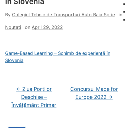
în Slovenia
By
Colegiul Tehnic de Transporturi Auto Baia Sprie
in
Noutati
on
April 29, 2022
Game-Based Learning – Schimb de experiență în
Slovenia
←
Ziua Porților
Concursul Made for
Deschise –
Europe 2022
→
Învățământ Primar