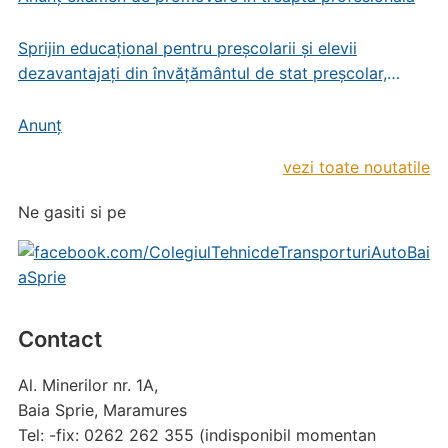
Sprijin educațional pentru preșcolarii și elevii
dezavantajați din învățământul de stat preșcolar,
primar și gimnazial
Anunț
vezi toate noutatile
Ne gasiti si pe
Contact
Al. Minerilor nr. 1A,
Baia Sprie, Maramures
Tel: -fix: 0262 262 355 (indisponibil momentan