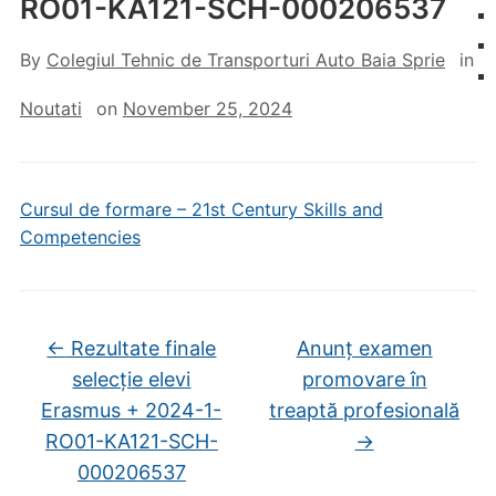
RO01-KA121-SCH-000206537
By
Colegiul Tehnic de Transporturi Auto Baia Sprie
in
Noutati
on
November 25, 2024
Cursul de formare – 21st Century Skills and
Competencies
←
Rezultate finale
Anunț examen
selecție elevi
promovare în
Erasmus + 2024-1-
treaptă profesională
RO01-KA121-SCH-
→
000206537