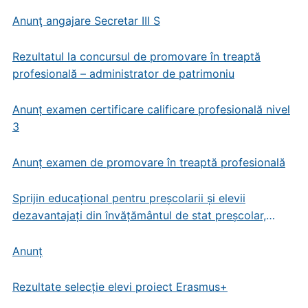
Anunţ angajare Secretar III S
Rezultatul la concursul de promovare în treaptă
profesională – administrator de patrimoniu
Anunț examen certificare calificare profesională nivel
3
Anunț examen de promovare în treaptă profesională
Sprijin educațional pentru preșcolarii și elevii
dezavantajați din învățământul de stat preșcolar,
primar și gimnazial
Anunț
Rezultate selecție elevi proiect Erasmus+