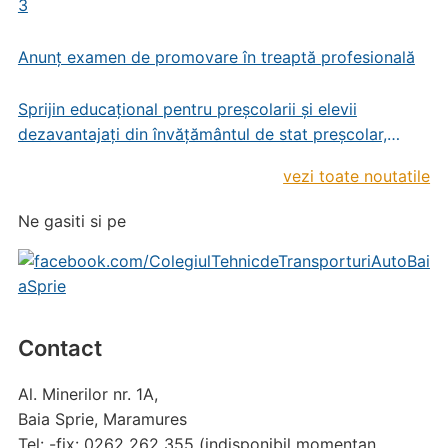
3
Anunț examen de promovare în treaptă profesională
Sprijin educațional pentru preșcolarii și elevii
dezavantajați din învățământul de stat preșcolar,
primar și gimnazial
vezi toate noutatile
Ne gasiti si pe
Contact
Al. Minerilor nr. 1A,
Baia Sprie, Maramures
Tel: -fix: 0262 262 355 (indisponibil momentan