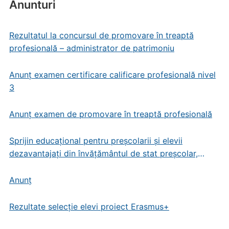
Anunturi
Rezultatul la concursul de promovare în treaptă
profesională – administrator de patrimoniu
Anunț examen certificare calificare profesională nivel
3
Anunț examen de promovare în treaptă profesională
Sprijin educațional pentru preșcolarii și elevii
dezavantajați din învățământul de stat preșcolar,
primar și gimnazial
Anunț
Rezultate selecție elevi proiect Erasmus+