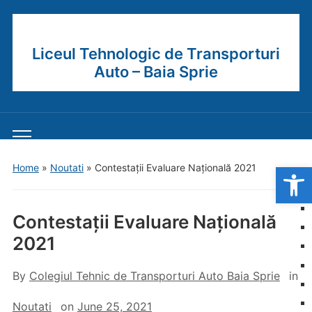
Liceul Tehnologic de Transporturi
Auto – Baia Sprie
Toggle
mobile
Open
Home
»
Noutati
»
Contestații Evaluare Națională 2021
menu
Contestații Evaluare Națională
2021
By
Colegiul Tehnic de Transporturi Auto Baia Sprie
in
Noutati
on
June 25, 2021