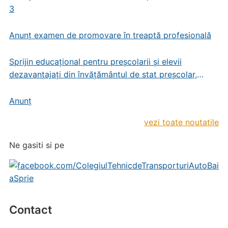
3
Anunț examen de promovare în treaptă profesională
Sprijin educațional pentru preșcolarii și elevii
dezavantajați din învățământul de stat preșcolar,
primar și gimnazial
Anunț
vezi toate noutatile
Ne gasiti si pe
Contact