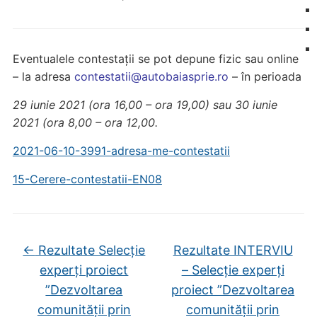
Eventualele contestații se pot depune fizic sau online
– la adresa
contestatii@autobaiasprie.ro
– în perioada
29 iunie 2021
(ora 16,00 – ora 19,00) sau
30 iunie
2021
(ora 8,00 – ora 12,00.
2021-06-10-3991-adresa-me-contestatii
15-Cerere-contestatii-EN08
←
Rezultate Selecție
Rezultate INTERVIU
experți proiect
– Selecție experți
”Dezvoltarea
proiect ”Dezvoltarea
comunității prin
comunității prin