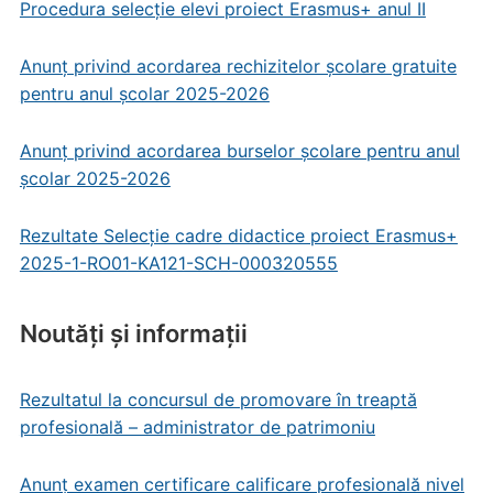
Procedura selecție elevi proiect Erasmus+ anul II
Anunț privind acordarea rechizitelor școlare gratuite
pentru anul școlar 2025-2026
Anunț privind acordarea burselor școlare pentru anul
școlar 2025-2026
Rezultate Selecție cadre didactice proiect Erasmus+
2025-1-RO01-KA121-SCH-000320555
Noutăți și informații
Rezultatul la concursul de promovare în treaptă
profesională – administrator de patrimoniu
Anunț examen certificare calificare profesională nivel