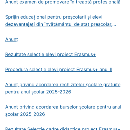
Anunț examen de promovare în treaptă profesională
Sprijin educațional pentru preșcolarii și elevii
dezavantajați din învățământul de stat preșcolar,
primar și gimnazial
Anunț
Rezultate selecție elevi proiect Erasmus+
Procedura selecție elevi proiect Erasmus+ anul II
Anunț privind acordarea rechizitelor școlare gratuite
pentru anul școlar 2025-2026
Anunț privind acordarea burselor școlare pentru anul
școlar 2025-2026
Rezultate Selecție cadre didactice proiect Erasmus+