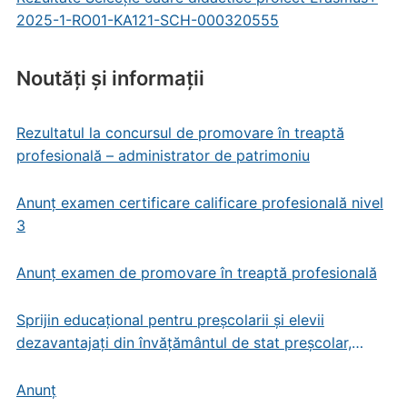
2025-1-RO01-KA121-SCH-000320555
Noutăți și informații
Rezultatul la concursul de promovare în treaptă
profesională – administrator de patrimoniu
Anunț examen certificare calificare profesională nivel
3
Anunț examen de promovare în treaptă profesională
Sprijin educațional pentru preșcolarii și elevii
dezavantajați din învățământul de stat preșcolar,
primar și gimnazial
Anunț