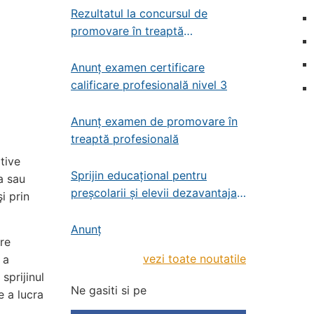
Rezultatul la concursul de
promovare în treaptă
profesională – administrator de
patrimoniu
Anunț examen certificare
calificare profesională nivel 3
Anunț examen de promovare în
treaptă profesională
ative
Sprijin educațional pentru
a sau
preșcolarii și elevii dezavantajați
i prin
din învățământul de stat
preșcolar, primar și gimnazial
Anunț
re
vezi toate noutatile
 a
sprijinul
Ne gasiti si pe
e a lucra