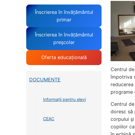
Înscrierea în învățământul
primar
Înscrierea în învățământul
preşcolar
Oferta educațională
Centrul de 
împotriva 
DOCUMENTE
reducerea 
programe d
Informații pentru elevi
Centrul de
doresc să 
corpului şi
CEAC
copiilor ca
în echipă ş