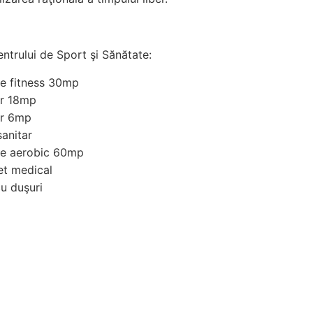
entrului de Sport şi Sănătate:
de fitness 30mp
ar 18mp
ar 6mp
sanitar
de aerobic 60mp
et medical
cu duşuri