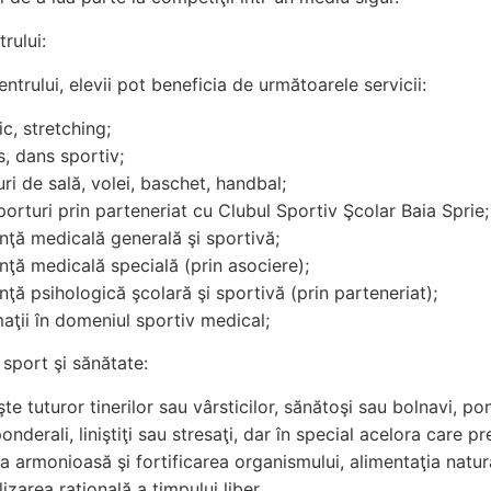
rului:
entrului, elevii pot beneficia de următoarele servicii:
c, stretching;
s, dans sportiv;
ri de sală, volei, baschet, handbal;
porturi prin parteneriat cu Clubul Sportiv Şcolar Baia Sprie;
nţă medicală generală şi sportivă;
nţă medicală specială (prin asociere);
nţă psihologică şcolară şi sportivă (prin parteneriat);
aţii în domeniul sportiv medical;
 sport şi sănătate:
te tuturor tinerilor sau vârsticilor, sănătoşi sau bolnavi, po
nderali, liniştiţi sau stresaţi, dar în special acelora care pr
a armonioasă şi fortificarea organismului, alimentaţia natura
ilizarea raţională a timpului liber.