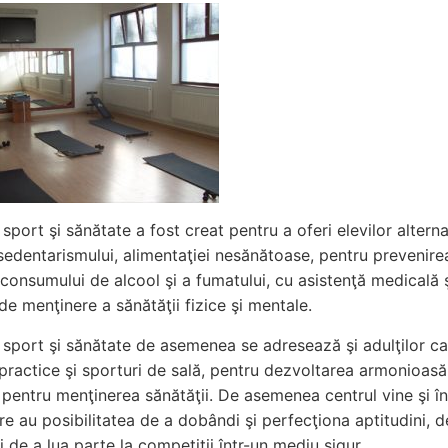
sport şi sănătate a fost creat pentru a oferi elevilor altern
sedentarismului, alimentaţiei nesănătoase, pentru prevenire
consumului de alcool şi a fumatului, cu asistenţă medicală ş
e menţinere a sănătăţii fizice şi mentale.
 sport şi sănătate de asemenea se adresează şi adulţilor ca
practice şi sporturi de sală, pentru dezvoltarea armonioasă
 pentru menţinerea sănătăţii. De asemenea centrul vine şi în 
re au posibilitatea de a dobândi şi perfecţiona aptitudini, d
i de a lua parte la competiţii într-un mediu sigur.