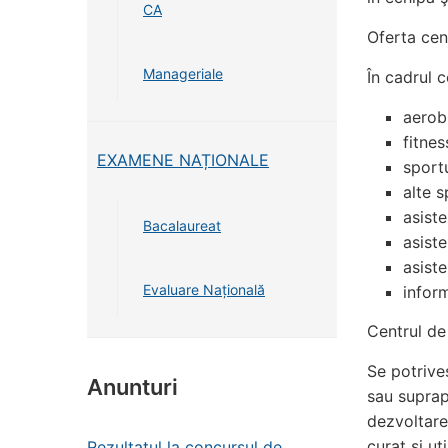
CA
Oferta cent
Manageriale
În cadrul c
aerobi
fitnes
EXAMENE NAȚIONALE
sportu
alte s
asiste
Bacalaureat
asiste
asiste
Evaluare Națională
inform
Centrul de
Se potriveş
Anunturi
sau suprapo
dezvoltare
curat şi ut
Rezultatul la concursul de