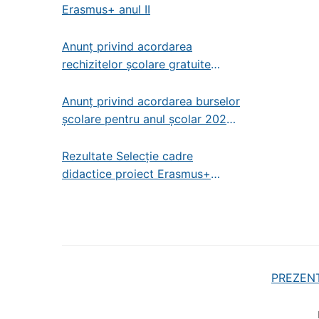
Erasmus+ anul II
Anunț privind acordarea
rechizitelor școlare gratuite
pentru anul școlar 2025-2026
Anunț privind acordarea burselor
școlare pentru anul școlar 2025-
2026
Rezultate Selecție cadre
didactice proiect Erasmus+
2025-1-RO01-KA121-SCH-
000320555
PREZEN