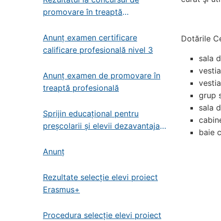
promovare în treaptă
profesională – administrator de
patrimoniu
Anunț examen certificare
Dotările C
calificare profesională nivel 3
sala 
vesti
Anunț examen de promovare în
vesti
treaptă profesională
grup 
sala 
Sprijin educațional pentru
cabin
preșcolarii și elevii dezavantajați
baie 
din învățământul de stat
preșcolar, primar și gimnazial
Anunț
Rezultate selecție elevi proiect
Erasmus+
Procedura selecție elevi proiect