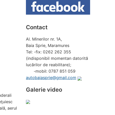
Contact
Al. Minerilor nr. 1A,
Baia Sprie, Maramures
Tel: -fix: 0262 262 355
(indisponibil momentan datorită
lucărilor de reabilitare);
-mobil: 0787 851 059
autobaiasprie@gmail.com
Galerie video
nderali
eţuiesc
lă, aerul