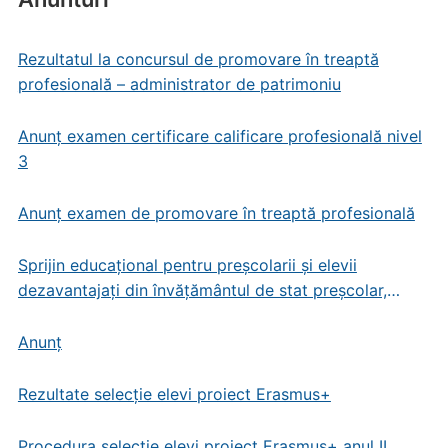
Rezultatul la concursul de promovare în treaptă
profesională – administrator de patrimoniu
Anunț examen certificare calificare profesională nivel
3
Anunț examen de promovare în treaptă profesională
Sprijin educațional pentru preșcolarii și elevii
dezavantajați din învățământul de stat preșcolar,
primar și gimnazial
Anunț
Rezultate selecție elevi proiect Erasmus+
Procedura selecție elevi proiect Erasmus+ anul II