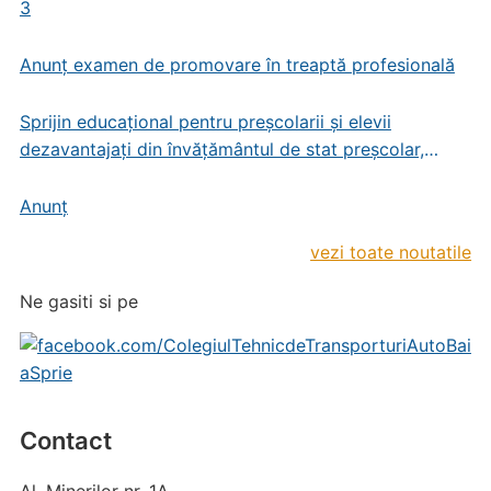
3
Anunț examen de promovare în treaptă profesională
Sprijin educațional pentru preșcolarii și elevii
dezavantajați din învățământul de stat preșcolar,
primar și gimnazial
Anunț
vezi toate noutatile
Ne gasiti si pe
Contact