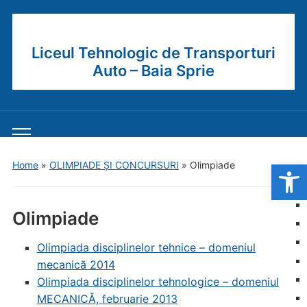
Liceul Tehnologic de Transporturi
Auto – Baia Sprie
Toggle
mobile
Open
Home
»
OLIMPIADE ȘI CONCURSURI
»
Olimpiade
menu
Olimpiade
Olimpiada disciplinelor tehnice – domeniul
mecanică 2014
Olimpiada disciplinelor tehnologice – domeniul
MECANICĂ, februarie 2013