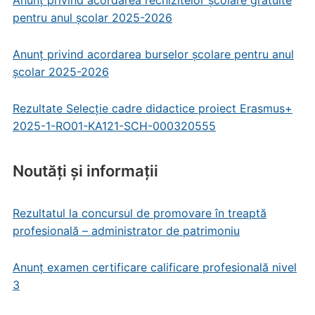
Anunț privind acordarea rechizitelor școlare gratuite
pentru anul școlar 2025-2026
Anunț privind acordarea burselor școlare pentru anul
școlar 2025-2026
Rezultate Selecție cadre didactice proiect Erasmus+
2025-1-RO01-KA121-SCH-000320555
Noutăți și informații
Rezultatul la concursul de promovare în treaptă
profesională – administrator de patrimoniu
Anunț examen certificare calificare profesională nivel
3