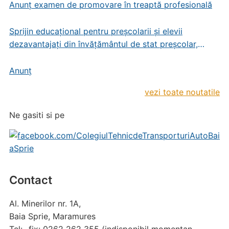
Anunț examen de promovare în treaptă profesională
Sprijin educațional pentru preșcolarii și elevii
dezavantajați din învățământul de stat preșcolar,
primar și gimnazial
Anunț
vezi toate noutatile
Ne gasiti si pe
Contact
Al. Minerilor nr. 1A,
Baia Sprie, Maramures