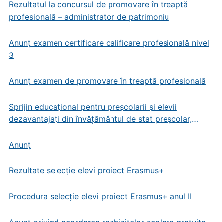
Rezultatul la concursul de promovare în treaptă
profesională – administrator de patrimoniu
Anunț examen certificare calificare profesională nivel
3
Anunț examen de promovare în treaptă profesională
Sprijin educațional pentru preșcolarii și elevii
dezavantajați din învățământul de stat preșcolar,
primar și gimnazial
Anunț
Rezultate selecție elevi proiect Erasmus+
Procedura selecție elevi proiect Erasmus+ anul II