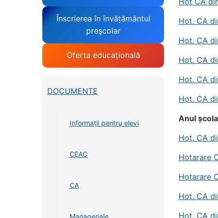
Hot CA din
Înscrierea în învățământul
Hot. CA di
preşcolar
Hot. CA di
Oferta educațională
Hot. CA d
Hot. CA d
DOCUMENTE
Hot. CA di
Anul școl
Informații pentru elevi
Hot. CA di
CEAC
Hotarare 
Hotarare C
CA
Hot. CA di
Hot. CA di
Manageriale