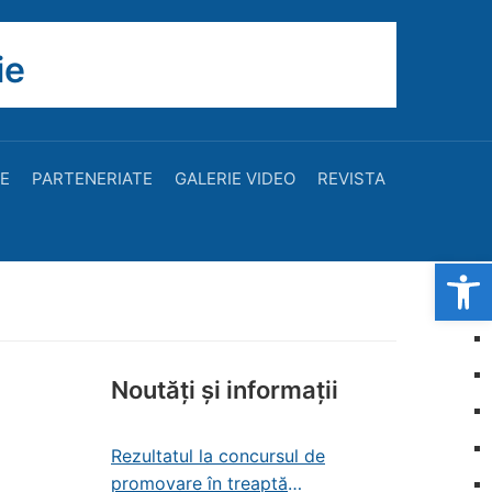
ie
TE
PARTENERIATE
GALERIE VIDEO
REVISTA
Open
Noutăți și informații
Rezultatul la concursul de
promovare în treaptă