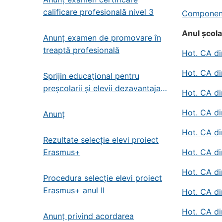
calificare profesională nivel 3
Componența
Anul școl
Anunț examen de promovare în
treaptă profesională
Hot. CA di
Hot. CA di
Sprijin educațional pentru
preșcolarii și elevii dezavantajați
Hot. CA di
din învățământul de stat
Hot. CA di
preșcolar, primar și gimnazial
Anunț
Hot. CA di
Rezultate selecție elevi proiect
Hot. CA di
Erasmus+
Hot. CA di
Procedura selecție elevi proiect
Erasmus+ anul II
Hot. CA di
Hot. CA di
Anunț privind acordarea