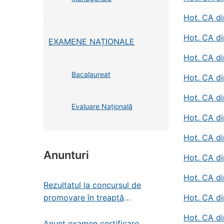
Hot. CA di
Hot. CA d
EXAMENE NAȚIONALE
Hot. CA di
Bacalaureat
Hot. CA di
Hot. CA di
Evaluare Națională
Hot. CA di
Hot. CA di
Anunturi
Hot. CA d
Hot. CA di
Rezultatul la concursul de
Hot. CA d
promovare în treaptă
profesională – administrator de
Hot. CA d
patrimoniu
Anunț examen certificare