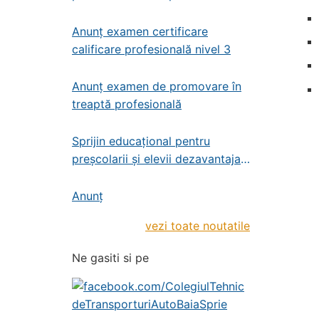
profesională – administrator de
patrimoniu
Anunț examen certificare
calificare profesională nivel 3
Anunț examen de promovare în
treaptă profesională
Sprijin educațional pentru
preșcolarii și elevii dezavantajați
din învățământul de stat
preșcolar, primar și gimnazial
Anunț
vezi toate noutatile
Ne gasiti si pe