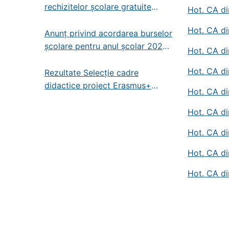
rechizitelor școlare gratuite
Hot. CA di
pentru anul școlar 2025-2026
Hot. CA di
Anunț privind acordarea burselor
școlare pentru anul școlar 2025-
Hot. CA di
2026
Hot. CA di
Rezultate Selecție cadre
didactice proiect Erasmus+
Hot. CA di
2025-1-RO01-KA121-SCH-
000320555
Hot. CA di
Hot. CA di
Hot. CA di
Hot. CA di