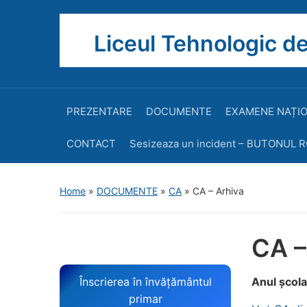
Liceul Tehnologic de
PREZENTARE
DOCUMENTE
EXAMENE NAȚI
CONTACT
Sesizeaza un incident – BUTONUL 
Home
»
DOCUMENTE
»
CA
»
CA – Arhiva
CA –
Înscrierea în învățământul
Anul școl
primar