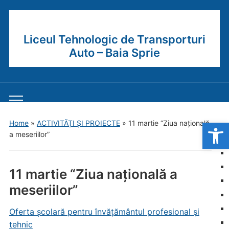
Liceul Tehnologic de Transporturi
Auto – Baia Sprie
Toggle
mobile
Open
Home
»
ACTIVITĂȚI ȘI PROIECTE
»
11 martie “Ziua națională
menu
a meseriilor”
11 martie “Ziua națională a
meseriilor”
Oferta școlară pentru învățământul profesional și
tehnic