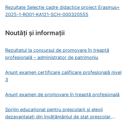
Rezultate Selecție cadre didactice proiect Erasmus+
2025-1-RO01-KA121-SCH-000320555
Noutăți și informații
Rezultatul la concursul de promovare în treaptă
profesională – administrator de patrimoniu
Anunț examen certificare calificare profesională nivel
3
Anunț examen de promovare în treaptă profesională
Sprijin educațional pentru preșcolarii și elevii
dezavantajați din învățământul de stat preșcolar,
primar și gimnazial