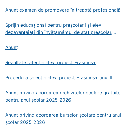
Anunț examen de promovare în treaptă profesională
Sprijin educațional pentru preșcolarii și elevii
dezavantajați din învățământul de stat preșcolar,
primar și gimnazial
Anunț
Rezultate selecție elevi proiect Erasmus+
Procedura selecție elevi proiect Erasmus+ anul II
Anunț privind acordarea rechizitelor școlare gratuite
pentru anul școlar 2025-2026
Anunț privind acordarea burselor școlare pentru anul
școlar 2025-2026